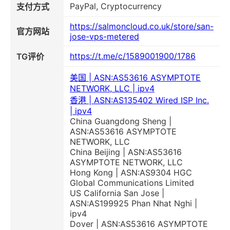
PayPal, Cryptocurrency
支付方式
https://salmoncloud.co.uk/store/san-
官方网站
jose-vps-metered
https://t.me/c/1589001900/1786
TG评价
美国 | ASN:AS53616 ASYMPTOTE
NETWORK, LLC | ipv4
香港 | ASN:AS135402 Wired ISP Inc.
| ipv4
China Guangdong Sheng |
ASN:AS53616 ASYMPTOTE
NETWORK, LLC
China Beijing | ASN:AS53616
ASYMPTOTE NETWORK, LLC
Hong Kong | ASN:AS9304 HGC
Global Communications Limited
US California San Jose |
ASN:AS199925 Phan Nhat Nghi |
ipv4
Dover | ASN:AS53616 ASYMPTOTE