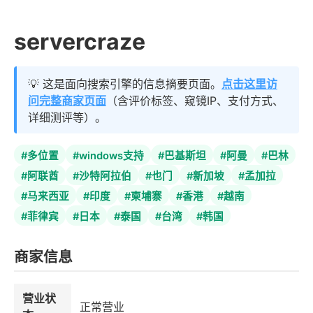
servercraze
💡 这是面向搜索引擎的信息摘要页面。
点击这里访
问完整商家页面
（含评价标签、窥镜IP、支付方式、
详细测评等）。
#多位置
#windows支持
#巴基斯坦
#阿曼
#巴林
#阿联酋
#沙特阿拉伯
#也门
#新加坡
#孟加拉
#马来西亚
#印度
#柬埔寨
#香港
#越南
#菲律宾
#日本
#泰国
#台湾
#韩国
商家信息
营业状
正常营业