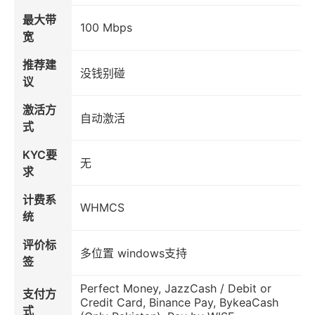
最大带
100 Mbps
宽
推荐建
没钱别碰
议
激活方
自动激活
式
KYC要
无
求
计费系
WHMCS
统
评价标
多位置 windows支持
签
Perfect Money, JazzCash / Debit or
支付方
Credit Card, Binance Pay, BykeaCash
式