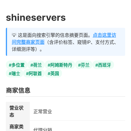
shineservers
💡 这是面向搜索引擎的信息摘要页面。
点击这里访
问完整商家页面
（含评价标签、窥镜IP、支付方式、
详细测评等）。
#多位置
#荷兰
#阿姆斯特丹
#芬兰
#西班牙
#瑞士
#阿联酋
#英国
商家信息
营业状
正常营业
态
商家类
代理分销