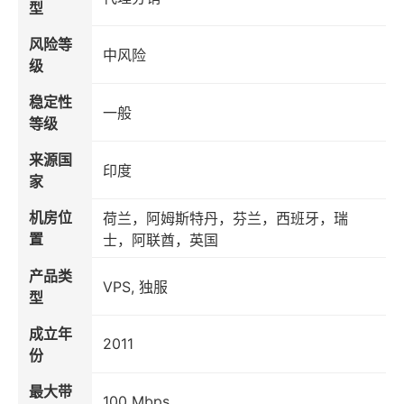
型
风险等
中风险
级
稳定性
一般
等级
来源国
印度
家
机房位
荷兰，阿姆斯特丹，芬兰，西班牙，瑞
置
士，阿联酋，英国
产品类
VPS, 独服
型
成立年
2011
份
最大带
100 Mbps