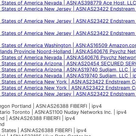
 States of America Nevada | ASN:AS398779 Ace Host, LLC
 States of America New Jersey | ASN:AS23422 Endstream
 States of America New Jersey | ASN:AS23422 Endstream
 States of America New Jersey | ASN:AS23422 Endstream
 States of America Washington | ASN:AS16509 Amazon.com,
lands Provincie Noord-Holland | ASN:AS40676 Psychz Net
 States of America Nevada | ASN:AS40676 Psychz Network
d States of America Arizona | ASN:AS20454 SECURED SER
 States of America Arizona | ASN:AS19740 Sudjam, LLC | i
 States of America Nevada | ASN:AS19740 Sudjam, LLC | i
 States of America New York | ASN:AS23422 Endstream C
 States of America New York | ASN:AS23422 Endstream C
 States of America New Jersey | ASN:AS23422 Endstream
gon Portland | ASN:AS26388 FIBERFI | ipv4
ario Toronto | ASN:AS1100 Nuday Networks Inc. | ipv4
nd | ASN:AS26388 FIBERFI | ipv4
nd
 States | ASN:AS26388 FIBERFI | ipv4