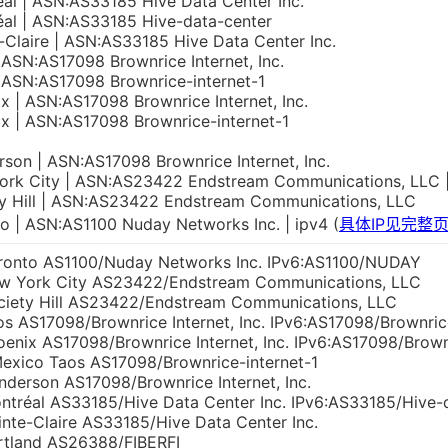
al | ASN:AS33185 Hive Data Center Inc.
al | ASN:AS33185 Hive-data-center
-Claire | ASN:AS33185 Hive Data Center Inc.
 ASN:AS17098 Brownrice Internet, Inc.
 ASN:AS17098 Brownrice-internet-1
x | ASN:AS17098 Brownrice Internet, Inc.
x | ASN:AS17098 Brownrice-internet-1
son | ASN:AS17098 Brownrice Internet, Inc.
ork City | ASN:AS23422 Endstream Communications, LLC |
y Hill | ASN:AS23422 Endstream Communications, LLC
o | ASN:AS1100 Nuday Networks Inc. | ipv4 (
具体IP见完整
ronto AS1100/Nuday Networks Inc. IPv6:AS1100/NUDAY
w York City AS23422/Endstream Communications, LLC
ciety Hill AS23422/Endstream Communications, LLC
s AS17098/Brownrice Internet, Inc. IPv6:AS17098/Brownric
enix AS17098/Brownrice Internet, Inc. IPv6:AS17098/Brown
exico Taos AS17098/Brownrice-internet-1
derson AS17098/Brownrice Internet, Inc.
tréal AS33185/Hive Data Center Inc. IPv6:AS33185/Hive-
nte-Claire AS33185/Hive Data Center Inc.
rtland AS26388/FIBERFI