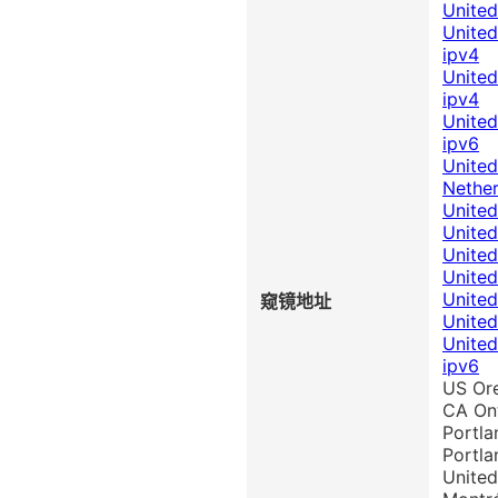
United
United
ipv4
United
ipv4
United
ipv6
United
Nether
United
Unite
United
United
United
窥镜地址
United
United
ipv6
US Ore
CA Ont
Portla
Portla
United