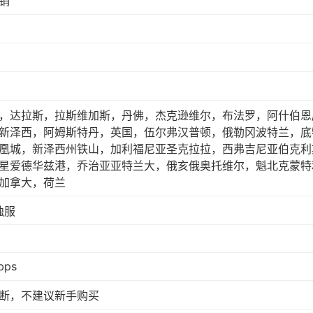
销
，达拉斯，拉斯维加斯，丹佛，杰克逊维尔，布法罗，阿什伯恩
新泽西，阿姆斯特丹，英国，伍尔弗汉普顿，俄勒冈波特兰，底
凰城，新泽西州铁山，加利福尼亚圣克拉拉，西弗吉尼亚伯克利
星爱德华兹港，乔治亚亚特兰大，俄亥俄奥托维尔，魁北克蒙特
加拿大，荷兰
 独服
bps
断，不建议新手购买