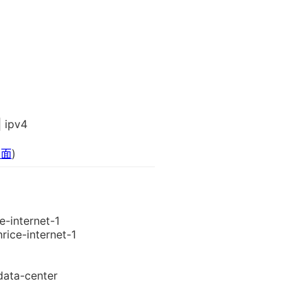
 ipv4
页面
)
e-internet-1
rice-internet-1
data-center