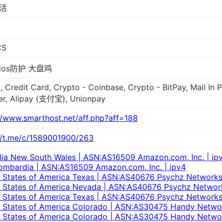
活
CS
dos防护 大盘鸡
, Credit Card, Crypto - Coinbase, Crypto - BitPay, Mail In
er, Alipay (支付宝), Unionpay
//www.smarthost.net/aff.php?aff=188
//t.me/c/1589001900/263
lia New South Wales | ASN:AS16509 Amazon.com, Inc. | ip
Lombardia | ASN:AS16509 Amazon.com, Inc. | ipv4
 States of America Texas | ASN:AS40676 Psychz Networks
 States of America Nevada | ASN:AS40676 Psychz Network
 States of America Texas | ASN:AS40676 Psychz Networks
 States of America Colorado | ASN:AS30475 Handy Networ
 States of America Colorado | ASN:AS30475 Handy Networ