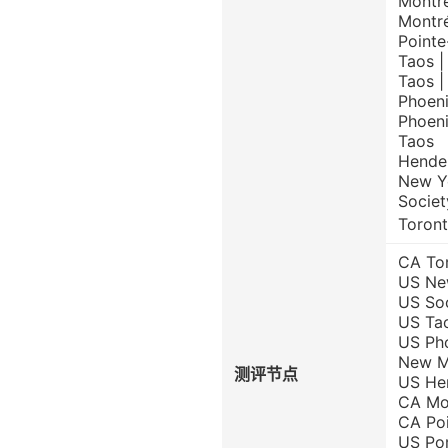
Montré
Montré
Pointe
Taos |
Taos |
Phoeni
Phoeni
Taos
Hender
New Y
Societ
Toront
CA To
US Ne
US So
US Tao
US Pho
New M
测评节点
US Hen
CA Mon
CA Poi
US Po