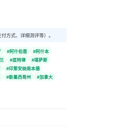
支付方式、详细测评等）。
罗
#阿什伯恩
#阿什本
兰
#底特律
#堪萨斯
斯
#印第安纳南本德
州
#新墨西哥州
#加拿大