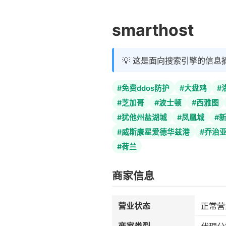
smarthost
💡 这是面向搜索引擎的信息
#免费ddos防护
#大盘鸡
#
#芝加哥
#波士顿
#西雅图
#犹他州盐湖城
#凤凰城
#
#威斯康星爱德华兹港
#乔治
#荷兰
商家信息
营业状态
正常营