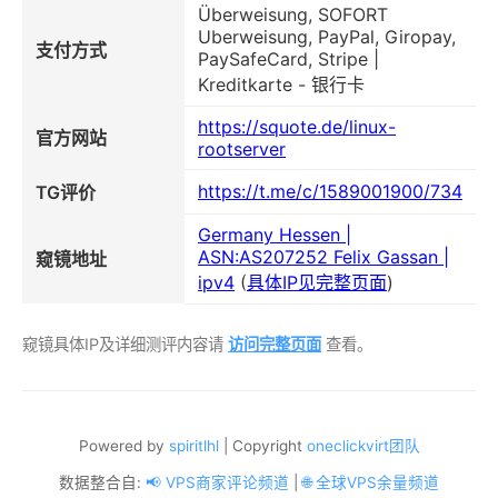
Überweisung, SOFORT
Uberweisung, PayPal, Giropay,
支付方式
PaySafeCard, Stripe |
Kreditkarte - 银行卡
https://squote.de/linux-
官方网站
rootserver
https://t.me/c/1589001900/734
TG评价
Germany Hessen |
ASN:AS207252 Felix Gassan |
窥镜地址
ipv4
(
具体IP见完整页面
)
窥镜具体IP及详细测评内容请
访问完整页面
查看。
Powered by
spiritlhl
| Copyright
oneclickvirt团队
数据整合自:
📢 VPS商家评论频道
|
🌐 全球VPS余量频道