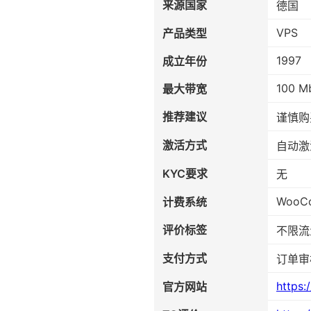
来源国家
德国
VPS
产品类型
1997
成立年份
100 M
最大带宽
推荐建议
谨慎购
激活方式
自动激
KYC要求
无
WooC
计费系统
评价标签
不限流
支付方式
订单审
https:
官方网站