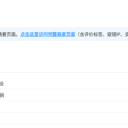
摘要页面。
点击这里访问完整商家页面
（含评价标签、窥镜IP、
业
销