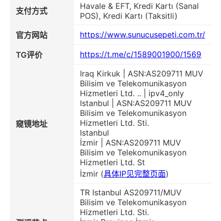
Havale & EFT, Kredi Kartı (Sanal
支付方式
POS), Kredi Kartı (Taksitli)
https://www.sunucusepeti.com.tr/
官方网站
https://t.me/c/1589001900/1569
TG评价
Iraq Kirkuk | ASN:AS209711 MUV
Bilisim ve Telekomunikasyon
Hizmetleri Ltd. .. | ipv4_only
Istanbul | ASN:AS209711 MUV
Bilisim ve Telekomunikasyon
Hizmetleri Ltd. Sti.
窥镜地址
Istanbul
İzmir | ASN:AS209711 MUV
Bilisim ve Telekomunikasyon
Hizmetleri Ltd. St
İzmir (
具体IP见完整页面
)
TR Istanbul AS209711/MUV
Bilisim ve Telekomunikasyon
Hizmetleri Ltd. Sti.