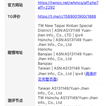
https://twnoc.net/whmcs/aff.php?
官方网站
aff=2292
https://t.me/c/1589001900/1888
TG评价
TW New Taipei Xinban Special
District | ASN:AS131149 Yuan-
jhen Info., Co., LTD | ipv4
Hsinchu | ASN:AS131149 Yuan-
Jhen Info., Co., Ltd
Hsinchu
窥镜地址
Banqiao | ASN:AS131149 Yuan-
Jhen Info., Co., Ltd
Banqiao
Taiwan | ASN:AS131149 Yuan-
Jhen Info., Co., Ltd | ipv4 (
具体IP
见完整页面
)
Taiwan AS131149/Yuan-Jhen
Info., Co., Ltd
TW Hsinchu AS131149/Yuan-Jhen
测评节点
Info., Co., Ltd