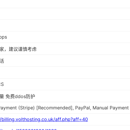
bps
家，建议谨慎考虑
活
CS
量 免费ddos防护
ayment (Stripe) [Recommended], PayPal, Manual Payment 
//billing.volthosting.co.uk/aff.php?aff=40