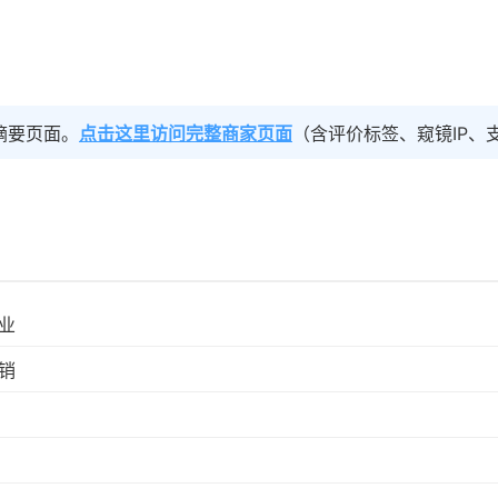
摘要页面。
点击这里访问完整商家页面
（含评价标签、窥镜IP、
业
销