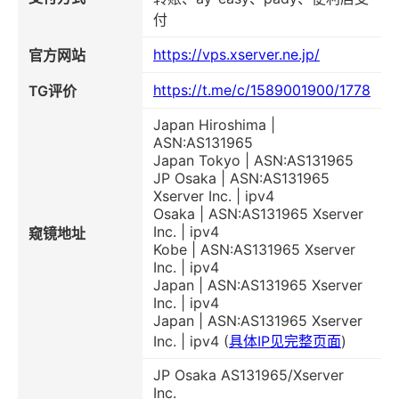
付
https://vps.xserver.ne.jp/
官方网站
https://t.me/c/1589001900/1778
TG评价
Japan Hiroshima |
ASN:AS131965
Japan Tokyo | ASN:AS131965
JP Osaka | ASN:AS131965
Xserver Inc. | ipv4
Osaka | ASN:AS131965 Xserver
Inc. | ipv4
窥镜地址
Kobe | ASN:AS131965 Xserver
Inc. | ipv4
Japan | ASN:AS131965 Xserver
Inc. | ipv4
Japan | ASN:AS131965 Xserver
Inc. | ipv4 (
具体IP见完整页面
)
JP Osaka AS131965/Xserver
Inc.