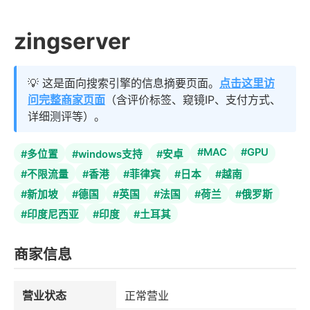
zingserver
💡 这是面向搜索引擎的信息摘要页面。
点击这里访
问完整商家页面
（含评价标签、窥镜IP、支付方式、
详细测评等）。
#MAC
#GPU
#多位置
#windows支持
#安卓
#不限流量
#香港
#菲律宾
#日本
#越南
#新加坡
#德国
#英国
#法国
#荷兰
#俄罗斯
#印度尼西亚
#印度
#土耳其
商家信息
营业状态
正常营业